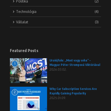
Politika
(2)
Technológia
(4)
Vállalat
(3)
Featured Posts
Uraiújfalu: „Most vagy soha” –
1
Magyar Péter Strompová Viktóriával
2026.03.02.
Why Car Subscription Services Are
2
Rapidly Gaining Popularity
2025.01.09.