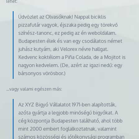
lehet:
Üdvözlet az Olvasóknak! Nappal biciklis
pizzafutár vagyok, éjszaka pedig egy törekvő
színész-tanonc, ez pedig az én weboldalam.
Budapesten élek és van egy csodálatos német
juhász kutyám, aki Velorex névre hallgat.
Kedvenc koktélom a Piña Colada, de a Mojitot is
nagyon kedvelem. (De, azért az igazi nedű: egy
bársonyos vörösbor.)
…vagy valami egészen más:
Az XYZ Bigyó Vállalatot 1971-ben alapították,
azóta gyártja a legjobb minőségű bigyókat. A
cég központja Budapesten található, ahol több
mint 2000 embert foglalkoztatnak, valamint
számos közösségi és jótékonysági programban