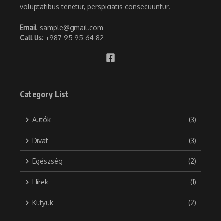
voluptatibus tenetur, perspiciatis consequuntur.
Email
: sample@gmail.com
Call Us:
+987 95 95 64 82
Category List
Autók
(3)
Divat
(3)
Egészség
(2)
Hírek
(1)
Kütyük
(2)