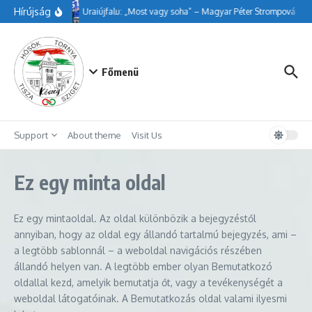
Ugrás a tartalomhoz
Hírújság
Uraiújfalu: „Most vagy soha” – Magyar Péter Strompová Vikt
Főmenü
Support
About theme
Visit Us
Ez egy minta oldal
Ez egy mintaoldal. Az oldal különbözik a bejegyzéstől
annyiban, hogy az oldal egy állandó tartalmú bejegyzés, ami –
a legtöbb sablonnál – a weboldal navigációs részében
állandó helyen van. A legtöbb ember olyan Bemutatkozó
oldallal kezd, amelyik bemutatja őt, vagy a tevékenységét a
weboldal látogatóinak. A Bemutatkozás oldal valami ilyesmi