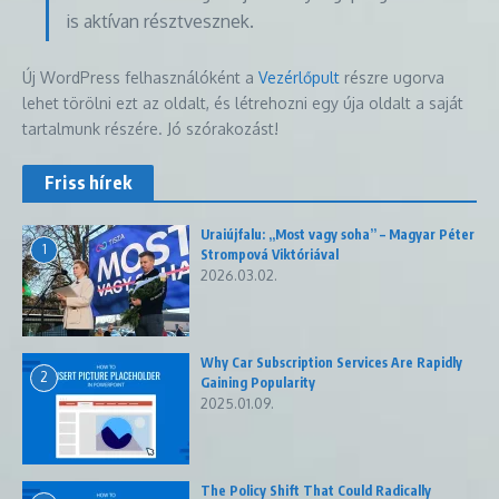
is aktívan résztvesznek.
Új WordPress felhasználóként a
Vezérlőpult
részre ugorva
lehet törölni ezt az oldalt, és létrehozni egy úja oldalt a saját
tartalmunk részére. Jó szórakozást!
Friss hírek
Uraiújfalu: „Most vagy soha” – Magyar Péter
1
Strompová Viktóriával
2026.03.02.
Why Car Subscription Services Are Rapidly
2
Gaining Popularity
2025.01.09.
The Policy Shift That Could Radically