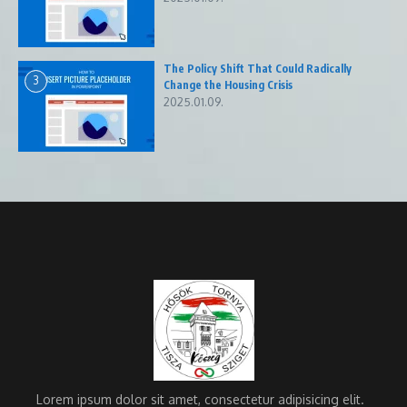
The Policy Shift That Could Radically
3
Change the Housing Crisis
2025.01.09.
Lorem ipsum dolor sit amet, consectetur adipisicing elit.