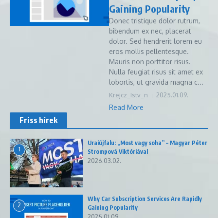
Gaining Popularity
Donec tristique dolor rutrum,
bibendum ex nec, placerat
dolor. Sed hendrerit lorem eu
eros mollis pellentesque.
Mauris non porttitor risus.
Nulla feugiat risus sit amet ex
lobortis, ut gravida magna c...
Krejcz_Istv_n
2025.01.09.
Read More
Friss hírek
Uraiújfalu: „Most vagy soha” – Magyar Péter
1
Strompová Viktóriával
2026.03.02.
Why Car Subscription Services Are Rapidly
2
Gaining Popularity
2025.01.09.