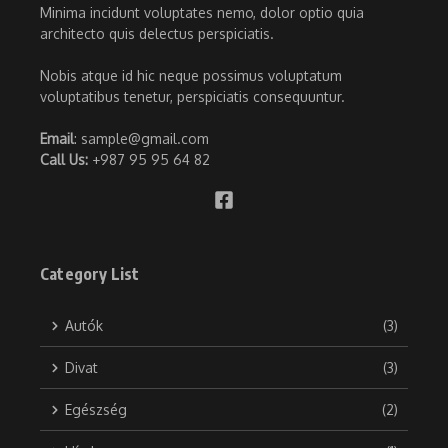
Minima incidunt voluptates nemo, dolor optio quia
architecto quis delectus perspiciatis.
Nobis atque id hic neque possimus voluptatum
voluptatibus tenetur, perspiciatis consequuntur.
Email
: sample@gmail.com
Call Us:
+987 95 95 64 82
Category List
Autók
(3)
Divat
(3)
Egészség
(2)