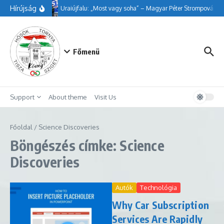
Ugrás a tartalomhoz
Hírújság
Uraiújfalu: „Most vagy soha” – Magyar Péter Strompová Vikt
Főmenü
Support
About theme
Visit Us
Főoldal
/
Science Discoveries
Böngészés címke: Science
Discoveries
Autók
Technológia
Why Car Subscription
Services Are Rapidly