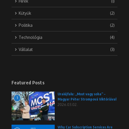
Hírek
(1)
Kütyük
(2)
Politika
(2)
Technológia
(4)
Vállalat
(3)
Featured Posts
Uraiújfalu: „Most vagy soha” –
1
Magyar Péter Strompová Viktóriával
2026.03.02.
Why Car Subscription Services Are